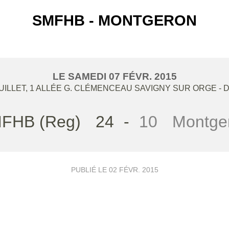
SMFHB - MONTGERON
LE
SAMEDI
07
FÉVR.
2015
ILLET, 1 ALLÉE G. CLÉMENCEAU
SAVIGNY SUR ORGE
- 
FHB (Reg)
24
-
10
Montge
PUBLIÉ LE
02 FÉVR. 2015