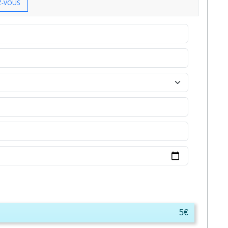
Z-VOUS
5€