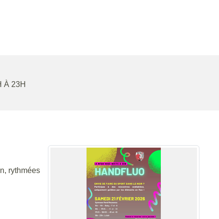
H À 23H
un, rythmées