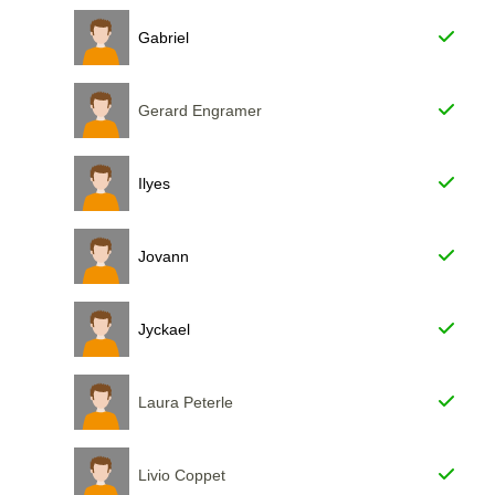
Gabriel
Gerard Engramer
Ilyes
Jovann
Jyckael
Laura Peterle
Livio Coppet